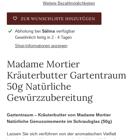
Weitere Bezahlmöglichkeiten
ZUR WUNSCHLISTE HINZUFÜGEN
Produkt
Abholung bei
Sálina
verfügbar
wird
Gewöhnlich fertig in 2 - 4 Tagen
zum
Shop-Informationen anzeigen
Warenkorb
hinzugefügt
Madame Mortier
Kräuterbutter Gartentraum
50g Natürliche
Gewürzzubereitung
Gartentraum – Kräuterbutter von Madame Mortier
Natürliche Genussmomente im Schraubglas (50g)
Lassen Sie sich verführen von der aromatischen Vielfalt