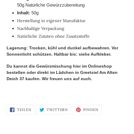
50g Natürliche Gewürzzubereitung
Inhalt:
50g
Herstellung in eigener Manufaktur
Nachhaltige Verpackung
Natürliche Zutaten ohne Zusatzstoffe
Lagerung:
Trocken, kühl und dunkel aufbewahren. Vor
Sonnenlicht schützen. Haltbar bis: siehe Aufkleber.
Du kannst die Gewürzmischung hier im Onlineshop
bestellen
oder direkt im Lädchen in Greetsiel Am Alten
Deich 37 kaufen. Wir freuen uns auf euch.
AUF
AUF
AUF
TEILEN
TWITTERN
PINNEN
FACEBOOK
TWITTER
PINTEREST
TEILEN
TWITTERN
PINNEN