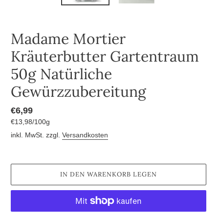
Madame Mortier
Kräuterbutter Gartentraum
50g Natürliche
Gewürzzubereitung
Normaler
€6,99
pro
€13,98
/
100g
Preis
Einzelpreis
inkl. MwSt. zzgl.
Versandkosten
IN DEN WARENKORB LEGEN