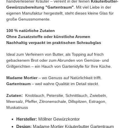
handverlesener Kräuter – vereint in der feinen
Kräuterbutter-
Gewürzzubereitung "Gartentraum"
. Mit viel Liebe in der
eigenen Manufaktur hergestellt, steht dieses kleine Glas für
große Genussmomente.
100 % natürliche Zutaten
Ohne Zusatzstoffe oder künstliche Aromen
Nachhaltig verpackt im praktischen Schraubglas
Ideal zum Verfeinern von Butter, als Topping auf frisch
gebackenem Brot oder zum Abrunden von Gemüse- und
Grillgerichten – ein Hauch von Gartenidylle für Ihre Küche.
Madame Mortier
– wo Genuss auf Natürlichkeit trifft.
Gartentraum
– weil wahre Qualität im Detail steckt.
Zutaten:
Knoblauch, Petersilie, Schnittlauch, Zwiebeln,
Meersalz, Pfeffer, Zitronenschale, Dillspitzen, Estragon,
Muskatnuss
Hersteller:
Möllner Gewürzkontor
Design:
Madame Mortier Kräuterbutter Gartentraum