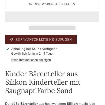
IN DEN WARENKORB LEGEN
ZUR WUNSCHLISTE HINZUFÜGEN
Produkt
Abholung bei
Sálina
verfügbar
wird
Gewöhnlich fertig in 2 - 4 Tagen
zum
Shop-Informationen anzeigen
Warenkorb
hinzugefügt
Kinder Bärenteller aus
Silikon Kinderteller mit
Saugnapf Farbe Sand
Der
süße Bärenteller
aus hochwertigem
Silikon
macht jede